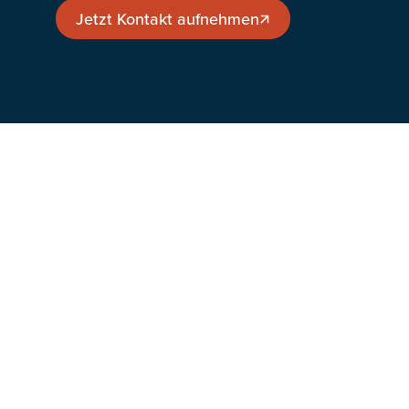
Jetzt Kontakt aufnehmen
Jetzt Kontakt aufnehmen
Firma
Über
Karriere
Kontakt
Lösungen
Biomethan
CO
-armes Gas
2
Compliance