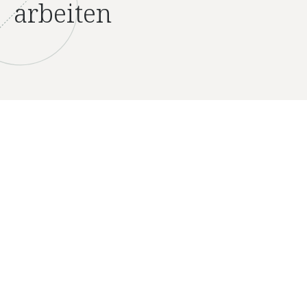
arbeiten
Firma
Über
Karriere
Kontakt
Lösungen
Biomethan
CO
-armes Gas
2