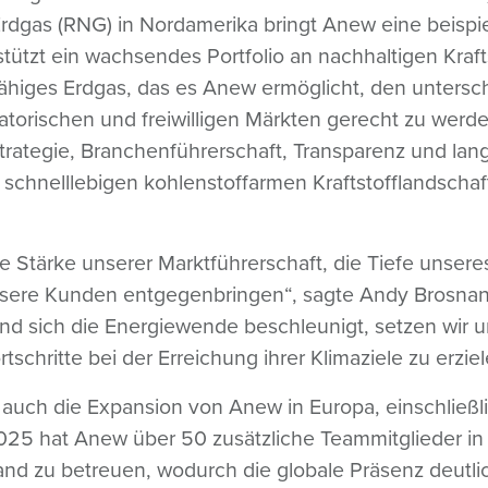
dgas (RNG) in Nordamerika bringt Anew eine beispie
stützt ein wachsendes Portfolio an nachhaltigen Kraf
ähiges Erdgas, das es Anew ermöglicht, den unters
atorischen und freiwilligen Märkten gerecht zu werd
trategie, Branchenführerschaft, Transparenz und lan
schnelllebigen kohlenstoffarmen Kraftstofflandschaft
e Stärke unserer Marktführerschaft, die Tiefe unse
unsere Kunden entgegenbringen“, sagte Andy Brosnan
nd sich die Energiewende beschleunigt, setzen wir u
schritte bei der Erreichung ihrer Klimaziele zu erziel
auch die Expansion von Anew in Europa, einschließlic
25 hat Anew über 50 zusätzliche Teammitglieder in 
d zu betreuen, wodurch die globale Präsenz deutlic