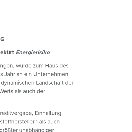
NG
gekürt
Energierisiko
sungen, wurde zum
Haus des
es Jahr an ein Unternehmen
er dynamischen Landschaft der
Werts als auch der
reditvergabe, Einhaltung
toffherstellern als auch
s größter unabhängiger