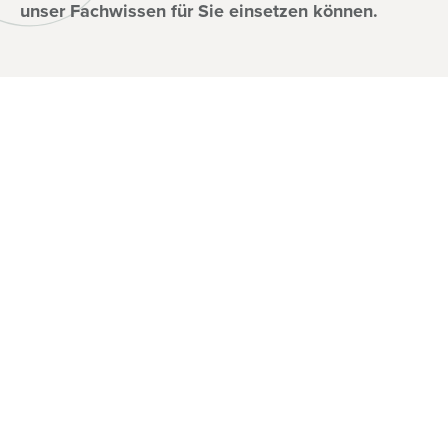
unser Fachwissen für Sie einsetzen können.
Firma
Über
Karriere
Kontakt
Lösungen
Biomethan
CO
-armes Gas
2
Compliance
Carbon Credits
Emissionsarmer Strom