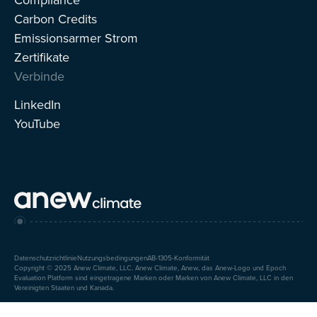
Carbon Credits
Emissionsarmer Strom
Zertifikate
Verbinde
LinkedIn
YouTube
Datenschutzrichtlinie
Nutzungsbedingungen
AB-1305-Konformität
Copyright © 2025 Anew Climate, LLC. Anew Climate, Anew, das Anew-Logo und Epoch
Evaluation Platform sind eingetragene Marken oder Marken von Anew Climate, LLC in den
Vereinigten Staaten und Kanada.